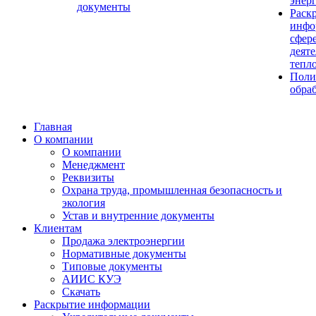
энер
документы
Раск
инфо
сфер
деят
тепл
Поли
обра
Главная
О компании
О компании
Менеджмент
Реквизиты
Охрана труда, промышленная безопасность и
экология
Устав и внутренние документы
Клиентам
Продажа электроэнергии
Нормативные документы
Типовые документы
АИИС КУЭ
Скачать
Раскрытие информации