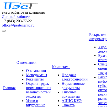
энергосбытовая компания
Личный кабинет
+7 (843) 203-77-22
office@pestenergo.ru
Раскрытие
информац
Учре
доку
Бухг
отче
О компании
Спец
Клиентам
оцен
О компании
труда
Менеджмент
Продажа
Раск
Реквизиты
электроэнергии
инфо
Охрана труда,
Нормативные
субъ
Главная
промышленная
документы
опто
безопасность и
Типовые
розн
экология
документы
рынк
Устав и
АИИС КУЭ
элек
внутренние
Скачать